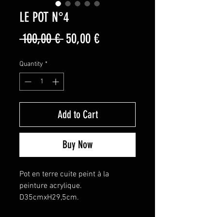
LE POT N°4
Regular
Sale
 100,00 € 
50,00 €
Price
Price
Quantity
*
Add to Cart
Buy Now
Pot en terre cuite peint à la 
peinture acrylique. 
D35cmxH29,5cm. 